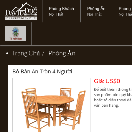
Phòng Khách
Phòng Ăn
Phòng
Nội Thất
Nội Thất
Nội Thấ
•
Trang Chủ
/
Phòng Ăn
Bộ Bàn Ăn Tròn 4 Người
Giá: US$0
Để biết thêm thông tin 
sản phẩm, xin quý khá
hoặc số điện thoại đ
vấn bán hàng.