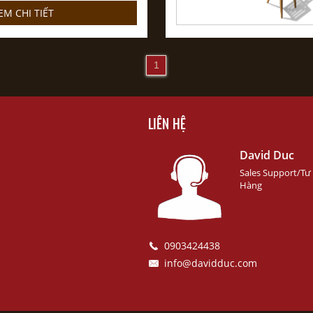
EM CHI TIẾT
1
LIÊN HỆ
David Duc
Sales Support/Tư
Hàng
0903424438
info@davidduc.com