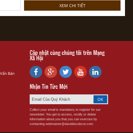
XEM CHI TIẾT
Cập nhật cùng chúng tôi trên Mạng
Xã Hội
 Vấn Bán
Nhận Tin Tức Mới
Collect your email is mandatory to register for our
newsletter. You get to access, rectify or delete
information about you that you can exercise by
contacting webmaster@davidducdecor.com.