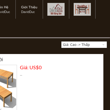
ên Hệ
Giới Thiệu
vidDuc
DavidDuc
ời
Giá: US$0
...