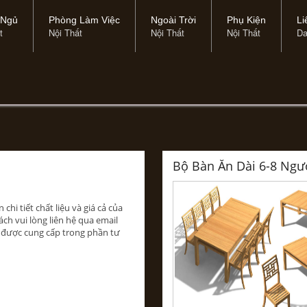
 Ngủ
Phòng Làm Việc
Ngoài Trời
Phụ Kiện
Li
t
Nội Thất
Nội Thất
Nội Thất
Da
Bộ Bàn Ăn Dài 6-8 Ngư
chi tiết chất liệu và giá cả của
ch vui lòng liên hệ qua email
ã được cung cấp trong phần tư